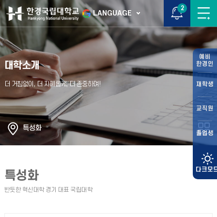
2
LANGUAGE
예비
대학소개
한경인
재학생
교직원
특성화
졸업생
특성화