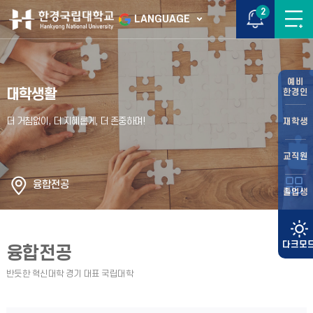
2
LANGUAGE
예비
대학생활
한경인
재학생
교직원
융합전공
졸업생
융합전공