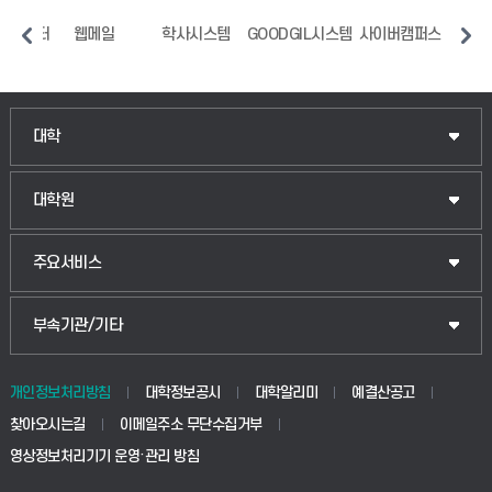
지원센터
웹메일
학사시스템
GOODGIL시스템
사이버캠퍼스
중
인문융합공공인재학부
대학
법경영학부
일반대학원
대학원
웰니스산업융합학부
산업대학원
입학안내
주요서비스
식물자원조경학부
공공정책대학원
웹메일
중앙도서관
부속기관/기타
동물생명융합학부
경영대학원
학사시스템(학부)
학생생활관(안성)
개인정보처리방침
대학정보공시
대학알리미
예결산공고
생명공학부
찾아오시는길
이메일주소 무단수집거부
교육대학원
학사시스템(전문학사 및 전공심화)
학생생활관(평택)
영상정보처리기기 운영·관리 방침
건설환경공학부
사이버캠퍼스(학부)