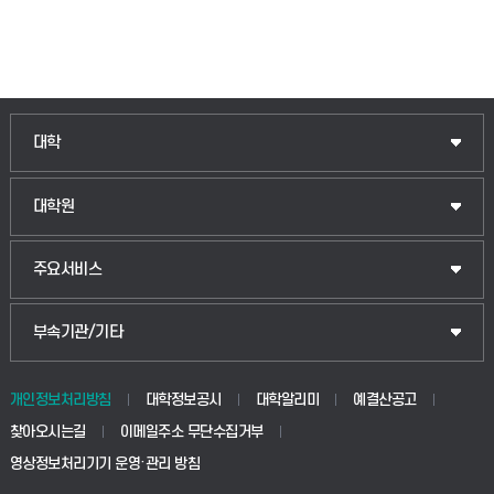
인문융합공공인재학부
대학
법경영학부
일반대학원
대학원
웰니스산업융합학부
산업대학원
입학안내
주요서비스
식물자원조경학부
공공정책대학원
웹메일
중앙도서관
부속기관/기타
동물생명융합학부
경영대학원
학사시스템(학부)
학생생활관(안성)
개인정보처리방침
대학정보공시
대학알리미
예결산공고
생명공학부
찾아오시는길
이메일주소 무단수집거부
교육대학원
학사시스템(전문학사 및 전공심화)
학생생활관(평택)
영상정보처리기기 운영·관리 방침
건설환경공학부