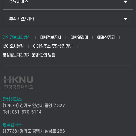
입학안내
주요서비스
식물자원조경학부
공공정책대학원
웹메일
중앙도서관
부속기관/기타
동물생명융합학부
경영대학원
학사시스템(학부)
학생생활관(안성)
개인정보처리방침
대학정보공시
대학알리미
예결산공고
생명공학부
찾아오시는길
이메일주소 무단수집거부
교육대학원
학사시스템(전문학사 및 전공심화)
학생생활관(평택)
영상정보처리기기 운영·관리 방침
건설환경공학부
사이버캠퍼스(학부)
발전기금
사회안전시스템공학부
사이버캠퍼스(전문학사 및 전공심화)
산학협력단
식품생명화학공학부
시설바로처리서비스
취업지원센터
안성캠퍼스
(17579) 경기도 안성시 중앙로 327
컴퓨터응용수학부
연구실안전관리시스템
Tel : 031-670-5114
창업지원센터
ICT로봇기계공학부
평택캠퍼스
산학연구관리시스템
현장실습지원센터
(17738) 경기도 평택시 삼남로 283