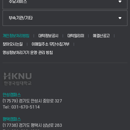
입학안내
주요서비스
식물자원조경학부
공공정책대학원
웹메일
중앙도서관
부속기관/기타
동물생명융합학부
경영대학원
학사시스템(학부)
학생생활관(안성)
개인정보처리방침
대학정보공시
대학알리미
예결산공고
생명공학부
찾아오시는길
이메일주소 무단수집거부
교육대학원
학사시스템(전문학사 및 전공심화)
학생생활관(평택)
영상정보처리기기 운영·관리 방침
건설환경공학부
사이버캠퍼스(학부)
발전기금
사회안전시스템공학부
사이버캠퍼스(전문학사 및 전공심화)
산학협력단
식품생명화학공학부
시설바로처리서비스
취업지원센터
안성캠퍼스
(17579) 경기도 안성시 중앙로 327
컴퓨터응용수학부
연구실안전관리시스템
Tel : 031-670-5114
창업지원센터
ICT로봇기계공학부
평택캠퍼스
산학연구관리시스템
현장실습지원센터
(17738) 경기도 평택시 삼남로 283