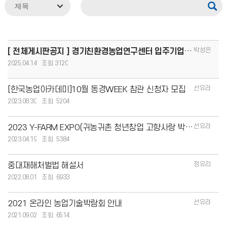
박성은
[ 전체게시판공지 ] 경기친환경농업연구센터 입주기업 모집
2025.04.14
3120
선유라
[한국농업아카데미]10월 동경WEEK 참관 신청자 모집
2023.08.30
5204
선유라
2023 Y-FARM EXPO(귀농귀촌 청년창업 고향사랑 박람회) 개최
2023.04.19
5384
정유리
중대재해처벌법 해설서
2022.08.01
6933
선유라
2021 온라인 농업기술박람회 안내
2021.09.02
6514