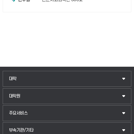
인문융합공공인재학부
대학
법경영학부
일반대학원
대학원
웰니스산업융합학부
산업대학원
입학안내
주요서비스
식물자원조경학부
공공정책대학원
웹메일
중앙도서관
부속기관/기타