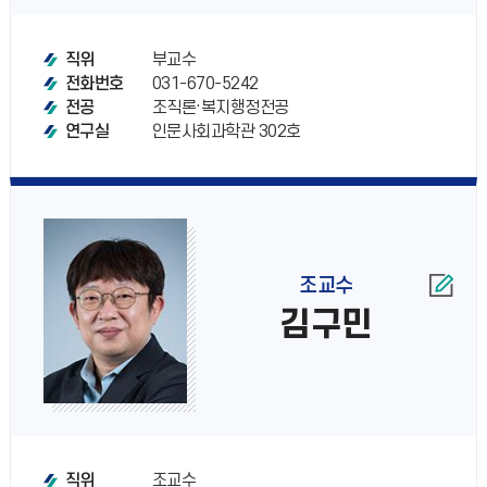
부교수
직위
031-670-5242
전화번호
조직론·복지행정전공
전공
인문사회과학관 302호
연구실
조교수
김구민
조교수
직위