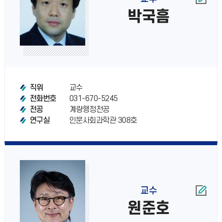
박국흠
교수
직위
031-670-5245
전화번호
계량행정전공
전공
인문사회과학관 308호
연구실
교수
원준호