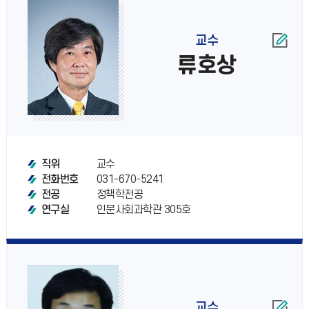
교수
류호상
교수
직위
031-670-5241
전화번호
정책학전공
전공
인문사회과학관 305호
연구실
교수