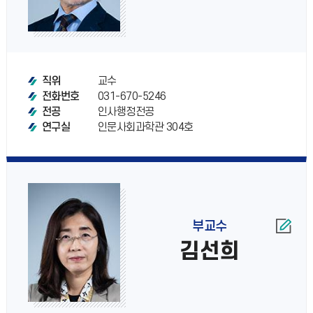
교수
직위
031-670-5246
전화번호
인사행정전공
전공
인문사회과학관 304호
연구실
부교수
김선희