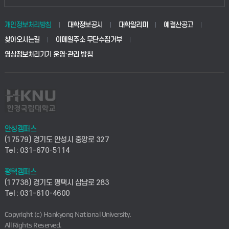
동물생명융합학부
경영대학원
학사시스템(학부)
학생생활관(안성)
개인정보처리방침
대학정보공시
대학알리미
예결산공고
생명공학부
찾아오시는길
이메일주소 무단수집거부
교육대학원
학사시스템(전문학사 및 전공심화)
학생생활관(평택)
영상정보처리기기 운영·관리 방침
건설환경공학부
사이버캠퍼스(학부)
발전기금
사회안전시스템공학부
사이버캠퍼스(전문학사 및 전공심화)
산학협력단
식품생명화학공학부
시설바로처리서비스
취업지원센터
안성캠퍼스
(17579) 경기도 안성시 중앙로 327
컴퓨터응용수학부
연구실안전관리시스템
Tel : 031-670-5114
창업지원센터
ICT로봇기계공학부
평택캠퍼스
산학연구관리시스템
현장실습지원센터
(17738) 경기도 평택시 삼남로 283
Tel : 031-610-4600
전자전기공학부
찾아오시는길(안성)
평생교육원
Copyright (c) Hankyong National University.
디자인건축융합학부
All Rights Reserved.