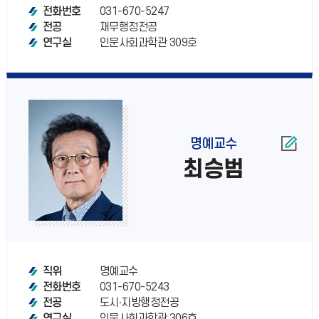
031-670-5247
전화번호
재무행정전공
전공
인문사회과학관 309호
연구실
명예교수
최승범
명예교수
직위
031-670-5243
전화번호
도시∙지방행정전공
전공
인문사회과학관 306호
연구실