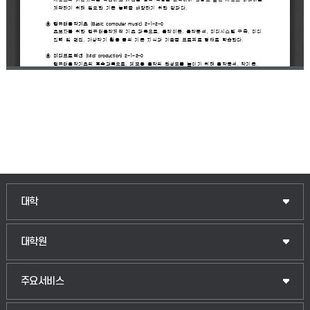
인문융합공공인재학부
대학
법경영학부
일반대학원
대학원
웰니스산업융합학부
산업대학원
입학안내
주요서비스
식물자원조경학부