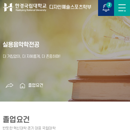
2
디자인예술스포츠학부
실용음악학전공
졸업요건
졸업요건