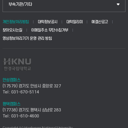
공공정책대학원
웹메일
중앙도서관
부속기관/기타
동물생명융합학부
경영대학원
학사시스템(학부)
학생생활관(안성)
개인정보처리방침
대학정보공시
대학알리미
예결산공고
생명공학부
찾아오시는길
이메일주소 무단수집거부
교육대학원
학사시스템(전문학사 및 전공심화)
학생생활관(평택)
영상정보처리기기 운영·관리 방침
건설환경공학부
사이버캠퍼스(학부)
발전기금
사회안전시스템공학부
사이버캠퍼스(전문학사 및 전공심화)
산학협력단
식품생명화학공학부
시설바로처리서비스
취업지원센터
안성캠퍼스
(17579) 경기도 안성시 중앙로 327
컴퓨터응용수학부
연구실안전관리시스템
Tel : 031-670-5114
창업지원센터
ICT로봇기계공학부
평택캠퍼스
산학연구관리시스템
현장실습지원센터
(17738) 경기도 평택시 삼남로 283
Tel : 031-610-4600
전자전기공학부
찾아오시는길(안성)
평생교육원
Copyright (c) Hankyong National University.