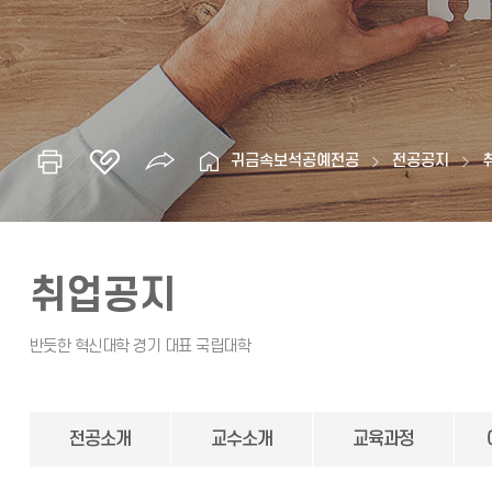
귀금속보석공예전공
전공공지
취업공지
전공소개
교수소개
교육과정