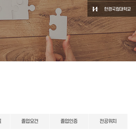
한경국립대학교
실
졸업요건
졸업인증
전공위치