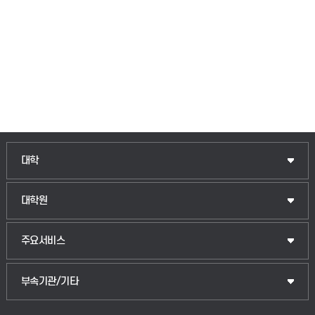
인문융합공공인재학부
대학
법경영학부
일반대학원
대학원
웰니스산업융합학부
산업대학원
입학안내
주요서비스
식물자원조경학부
공공정책대학원
웹메일
중앙도서관
부속기관/기타
동물생명융합학부
경영대학원
학사시스템(학부)