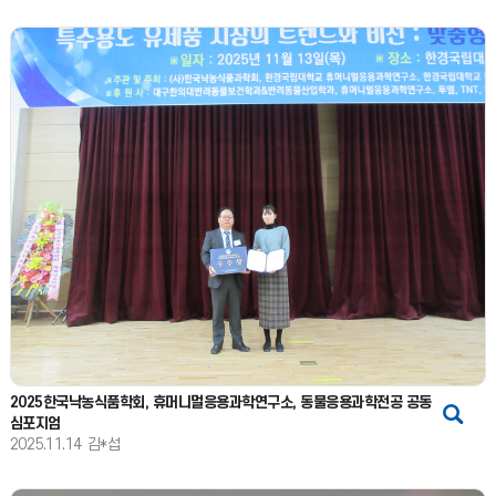
2025한국낙농식품학회, 휴머니멀응용과학연구소, 동물응용과학전공 공동
심포지엄
2025.11.14
김*섭