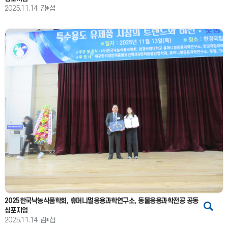
2025.11.14
김*섭
2025한국낙농식품학회, 휴머니멀응용과학연구소, 동물응용과학전공 공동
심포지엄
2025.11.14
김*섭