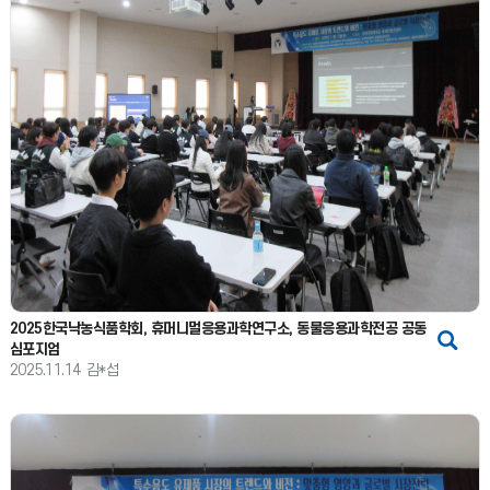
2025한국낙농식품학회, 휴머니멀응용과학연구소, 동물응용과학전공 공동
심포지엄
2025.11.14
김*섭