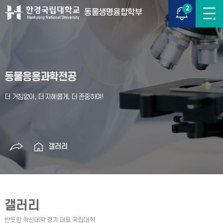
2
동물생명융합학부
동물응용과학전공
갤러리
갤러리