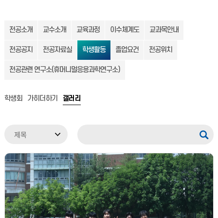
전공소개
교수소개
교육과정
이수체계도
교과목안내
전공공지
전공자료실
학생활동
졸업요건
전공위치
전공관련 연구소(휴머니멀응용과학연구소)
학생회
가히더하기
갤러리