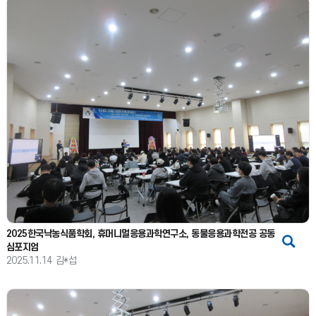
2025한국낙농식품학회, 휴머니멀응용과학연구소, 동물응용과학전공 공동
심포지엄
2025.11.14
김*섭