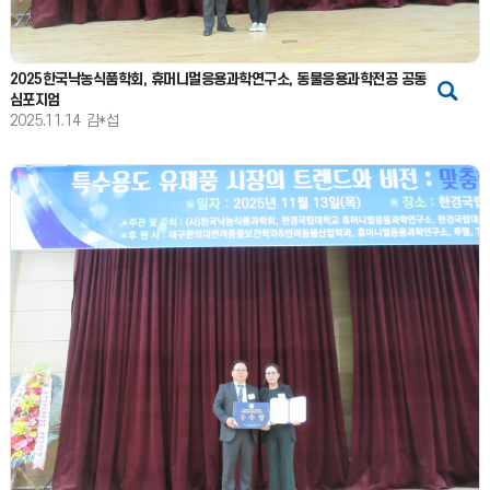
2025한국낙농식품학회, 휴머니멀응용과학연구소, 동물응용과학전공 공동
심포지엄
2025.11.14
김*섭