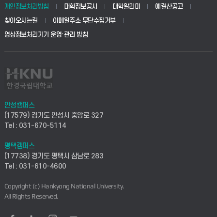
학생생활관(안성)
개인정보처리방침
대학정보공시
대학알리미
예결산공고
생명공학부
찾아오시는길
이메일주소 무단수집거부
교육대학원
학사시스템(전문학사 및 전공심화)
학생생활관(평택)
영상정보처리기기 운영·관리 방침
건설환경공학부
사이버캠퍼스(학부)
발전기금
사회안전시스템공학부
사이버캠퍼스(전문학사 및 전공심화)
산학협력단
식품생명화학공학부
시설바로처리서비스
취업지원센터
안성캠퍼스
(17579) 경기도 안성시 중앙로 327
컴퓨터응용수학부
연구실안전관리시스템
Tel : 031-670-5114
창업지원센터
ICT로봇기계공학부
평택캠퍼스
산학연구관리시스템
현장실습지원센터
(17738) 경기도 평택시 삼남로 283
Tel : 031-610-4600
전자전기공학부
찾아오시는길(안성)
평생교육원
Copyright (c) Hankyong National University.
디자인건축융합학부
All Rights Reserved.
찾아오시는길(평택)
정보전산원