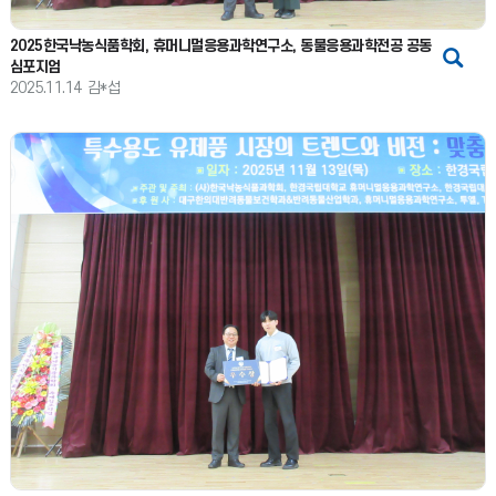
2025한국낙농식품학회, 휴머니멀응용과학연구소, 동물응용과학전공 공동
심포지엄
2025.11.14
김*섭