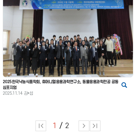
2025한국낙농식품학회, 휴머니멀응용과학연구소, 동물응용과학전공 공동
심포지엄
2025.11.14
김*섭
1
2