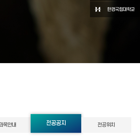
한경국립대학교
전공공지
과목안내
전공위치