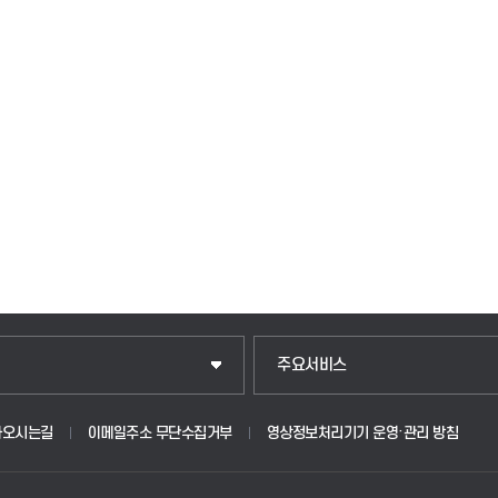
입학안내
주요서비스
웹메일
아오시는길
이메일주소 무단수집거부
영상정보처리기기 운영·관리 방침
원
학사시스템(학부)