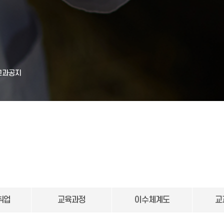
교과공지
취업
교육과정
이수체계도
교