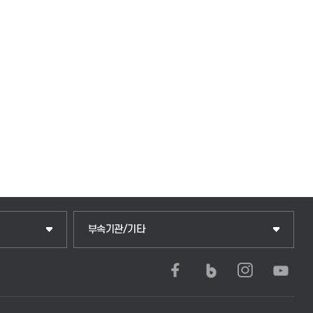
중앙도서관
부속기관/기타
학생생활관(안성)
학생생활관(평택)