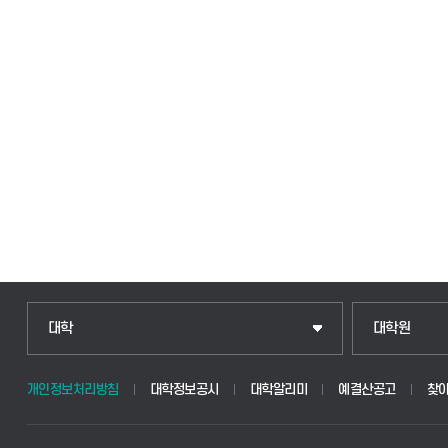
인문융합공공인재학부
일반대학원
대학
대학원
법경영학부
산업대학원
개인정보처리방침
대학정보공시
대학알리미
예결산공고
찾
웰니스산업융합학부
공공정책대학