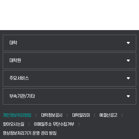
인문융합공공인재학부
대학
법경영학부
일반대학원
대학원
웰니스산업융합학부
산업대학원
입학안내
주요서비스
식물자원조경학부
공공정책대학원
웹메일
중앙도서관
부속기관/기타
동물생명융합학부
경영대학원
학사시스템(학부)
학생생활관(안성)
개인정보처리방침
대학정보공시
대학알리미
예결산공고
생명공학부
찾아오시는길
이메일주소 무단수집거부
교육대학원
학사시스템(전문학사 및 전공심화)
학생생활관(평택)
영상정보처리기기 운영·관리 방침