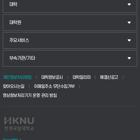
인문융합공공인재학부
대학
법경영학부
일반대학원
대학원
웰니스산업융합학부
산업대학원
입학안내
주요서비스
식물자원조경학부
공공정책대학원
웹메일
중앙도서관
부속기관/기타
동물생명융합학부
경영대학원
학사시스템(학부)
학생생활관(안성)
개인정보처리방침
대학정보공시
대학알리미
예결산공고
생명공학부
찾아오시는길
이메일주소 무단수집거부
교육대학원
학사시스템(전문학사 및 전공심화)
학생생활관(평택)
영상정보처리기기 운영·관리 방침
건설환경공학부
사이버캠퍼스(학부)
발전기금
사회안전시스템공학부
사이버캠퍼스(전문학사 및 전공심화)
산학협력단
식품생명화학공학부
시설바로처리서비스
취업지원센터