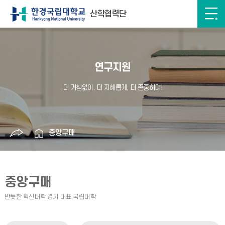
산학협력단
연구지원
중앙구매
중앙구매