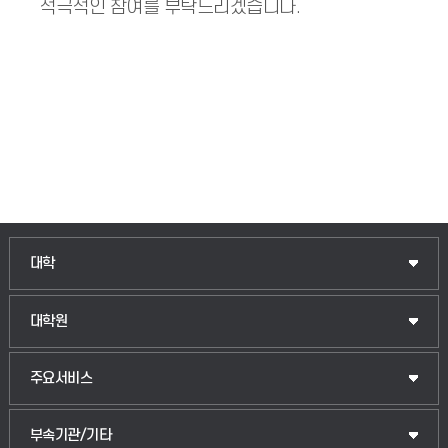
적극적인 참여를 부탁드리겠습니다.
인문융합공공인재학부
대학
법경영학부
일반대학원
대학원
웰니스산업융합학부
산업대학원
입학안내
주요서비스
식물자원조경학부
공공정책대학원
웹메일
중앙도서관
부속기관/기타