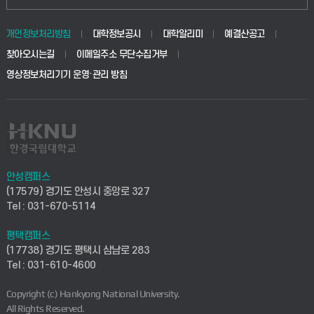
동물생명융합학부
경영대학원
학사시스템(학부)
학생생활관(안성)
개인정보처리방침
대학정보공시
대학알리미
예결산공고
생명공학부
찾아오시는길
이메일주소 무단수집거부
교육대학원
학사시스템(전문학사 및 전공심화)
학생생활관(평택)
영상정보처리기기 운영·관리 방침
건설환경공학부
사이버캠퍼스(학부)
발전기금
사회안전시스템공학부
사이버캠퍼스(전문학사 및 전공심화)
산학협력단
식품생명화학공학부
시설바로처리서비스
취업지원센터
안성캠퍼스
(17579) 경기도 안성시 중앙로 327
컴퓨터응용수학부
연구실안전관리시스템
Tel : 031-670-5114
창업지원센터
ICT로봇기계공학부
평택캠퍼스
산학연구관리시스템
현장실습지원센터
(17738) 경기도 평택시 삼남로 283
Tel : 031-610-4600
전자전기공학부
찾아오시는길(안성)
평생교육원
Copyright (c) Hankyong National University.
디자인건축융합학부
All Rights Reserved.