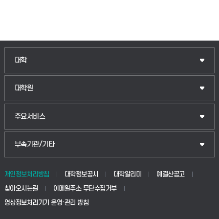
인문융합공공인재학부
대학
법경영학부
일반대학원
대학원
웰니스산업융합학부
산업대학원
입학안내
주요서비스
식물자원조경학부
공공정책대학원
웹메일
중앙도서관
부속기관/기타
동물생명융합학부
경영대학원
학사시스템(학부)
학생생활관(안성)
개인정보처리방침
대학정보공시
대학알리미
예결산공고
생명공학부
찾아오시는길
이메일주소 무단수집거부
교육대학원
학사시스템(전문학사 및 전공심화)
학생생활관(평택)
영상정보처리기기 운영·관리 방침
건설환경공학부
사이버캠퍼스(학부)