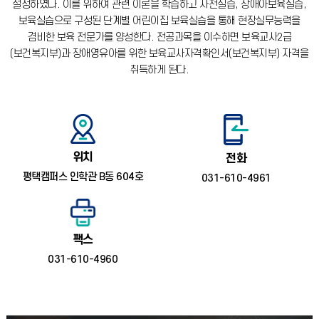
설정하였다.
이를 위하여 관련 이론을 학습하고 사전실습, 장애아보육실습,
보육실습으로 구성된 단계별 어린이집 보육실습을 통해 현장실무능력을
겸비한 보육 전문가를 양성한다.
전공과목을 이수하면 보육교사2급
(보건복지부)과 장애영유아를 위한 보육교사자격확인서(보건복지부) 자격을
취득하게 된다.
위치
전화
평택캠퍼스 인학관 B동 604호
031-610-4961
팩스
031-610-4960