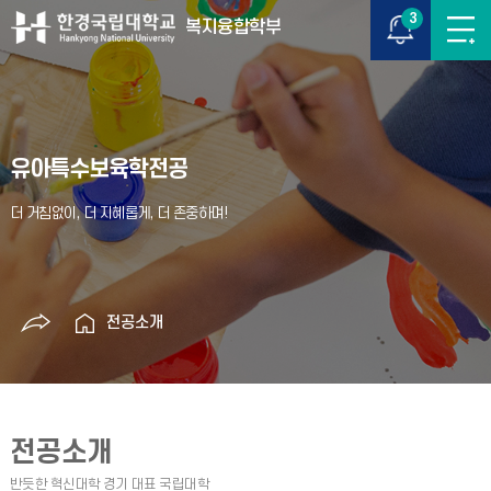
3
복지융합학부
유아특수보육학전공
전공소개
전공소개