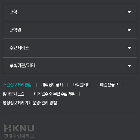
인문융합공공인재학부
대학
법경영학부
일반대학원
대학원
웰니스산업융합학부
산업대학원
입학안내
주요서비스
식물자원조경학부
공공정책대학원
웹메일
중앙도서관
부속기관/기타
동물생명융합학부
경영대학원
학사시스템(학부)
학생생활관(안성)
개인정보처리방침
대학정보공시
대학알리미
예결산공고
생명공학부
찾아오시는길
이메일주소 무단수집거부
교육대학원
학사시스템(전문학사 및 전공심화)
학생생활관(평택)
영상정보처리기기 운영·관리 방침
건설환경공학부
사이버캠퍼스(학부)
발전기금
사회안전시스템공학부
사이버캠퍼스(전문학사 및 전공심화)
산학협력단