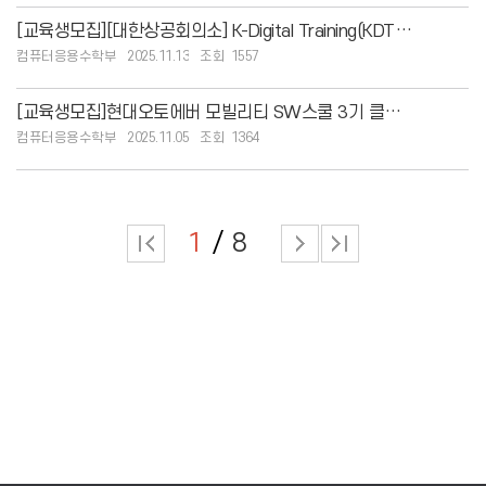
[교육생모집][대한상공회의소] K-Digital Training(KDT) 과정 국비 교육생
컴퓨터응용수학부
2025.11.13
1557
[교육생모집]현대오토에버 모빌리티 SW스쿨 3기 클래스메이트 모집 (~ 11/12)
컴퓨터응용수학부
2025.11.05
1364
1
8