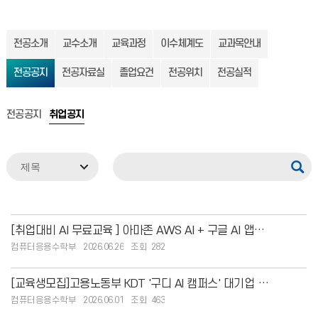
전공소개
교수소개
교육과정
이수체계도
교과목안내
전공공지
전공자료실
졸업요건
전공위치
전공실적
전공공지
취업공지
[취업대비 AI 무료교육 ] 아마존 AWS AI + 구글 AI 앱개발 과정 안내
컴퓨터응용수학부
2026.06.26
282
[교육생모집]고용노동부 KDT '구디 AI 캠퍼스' 대기업 협업 교육과정
컴퓨터응용수학부
2026.06.01
463