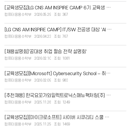
[교육생모집]LG CNS AM INSPIRE CAMP 6기 교육생 모집 안내
컴퓨터응용수학부
2026.05.29
367
[LG CNS AM INSPIRE CAMP] IT/SW 전공생 대상 'AI 트렌드
컴퓨터응용수학부
2026.04.23
767
[채용설명회]'공대생 취업 필승 전략 설명회'
컴퓨터응용수학부
2026.02.10
1081
[교육생모집][Microsoft] Cybersecurity School – 취업 연계 보안
컴퓨터응용수학부
2026.02.09
983
[추천채용] 한국요꼬가와일렉트로닉스매뉴팩처링(주) 추천채용 관련 홍보 및 협조 요청
컴퓨터응용수학부
2025.11.28
1249
[교육생모집][마이크로소프트] 사이버 시큐리티 스쿨 국비 교육생 모집
컴퓨터응용수학부
2025.11.25
1469