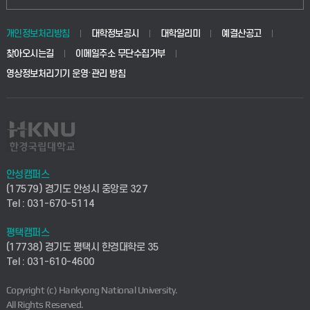
동물생명융합학부
경영대학원
학사시스템(학부)
학생생활관(안성)
개인정보처리방침
대학정보공시
대학알리미
예결산공고
생명공학부
찾아오시는길
이메일주소 무단수집거부
교육대학원
학사시스템(전문학사 및 전공심화)
학생생활관(평택)
영상정보처리기기 운영·관리 방침
건설환경공학부
사이버캠퍼스(학부)
발전기금
사회안전시스템공학부
사이버캠퍼스(전문학사 및 전공심화)
산학협력단
식품생명화학공학부
시설바로처리서비스
취업지원센터
안성캠퍼스
(17579) 경기도 안성시 중앙로 327
컴퓨터응용수학부
연구실안전관리시스템
Tel : 031-670-5114
창업지원센터
ICT로봇기계공학부
평택캠퍼스
산학연구관리시스템
현장실습지원센터
(17738) 경기도 평택시 한경대학로 35
Tel : 031-610-4600
전자전기공학부
찾아오시는길(안성)
평생교육원
Copyright (c) Hankyong National University.
디자인건축융합학부
All Rights Reserved.