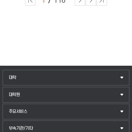
1
116
인문융합공공인재학부
대학
법경영학부
일반대학원
대학원
웰니스산업융합학부
산업대학원
입학안내
주요서비스
식물자원조경학부
공공정책대학원
웹메일
중앙도서관
부속기관/기타