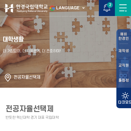
2
LANGUAGE
예비
대학생활
한경인
재학생
교직원
전공자율선택제
졸업생
전공자율선택제