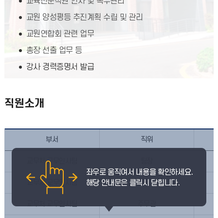
교육전문직원 인사 및 복무관리
교원 양성평등 추진계획 수립 및 관리
교원연합회 관련 업무
총장 선출 업무 등
강사 경력증명서 발급
직원소개
부서
직위
교무처 교무인사팀
팀장
교무처 교무인사팀
주무관
교무처 교무인사팀
주무관