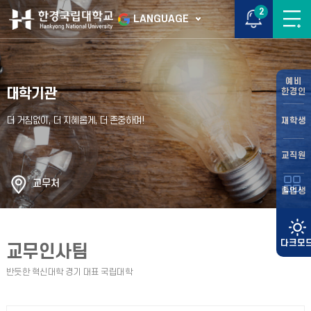
2
LANGUAGE
예비
대학기관
한경인
재학생
교직원
교무처
졸업생
교무인사팀